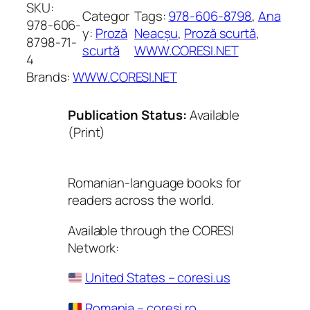
SKU:
Categor
Tags:
978-606-8798
, 
Ana
978-606-
y:
Proză
Neacșu
, 
Proză scurtă
, 
8798-71-
scurtă
WWW.CORESI.NET
4
Brands:
WWW.CORESI.NET
Publication Status:
Available
(Print)
Romanian-language books for
readers across the world.
Available through the CORESI
Network:
United States – coresi.us
Romania – coresi.ro