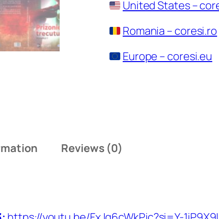
United States – cor
Romania – coresi.ro
Europe – coresi.eu
ormation
Reviews (0)
3:
https://youtu.be/FxJq6cWkPjc?si=Y-1iP9X9