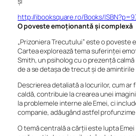
și
http://ibooksquare.ro/Books/ISBN?p
O poveste emoționantă și complexă
„Prizoniera Trecutului” este o poveste 
Cartea explorează tema suferinței emoțio
Smith, un psiholog cu o prezență calmă 
de a se detașa de trecut și de amintiril
Descrierea detaliată a locurilor, cum ar
caldă, contribuie la crearea unei imagini
la problemele interne ale Emei, ci include 
companie, adăugând astfel profunzime și
O temă centrală a cărții este lupta Emei