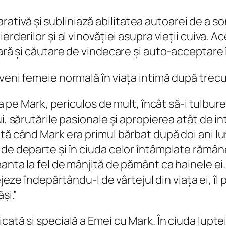
vă și subliniază abilitatea autoarei de a sond
ierderilor și al vinovăției asupra vieții cuiva
ară și căutare de vindecare și auto-acceptare în
veni femeie normală în viața intimă după trecu
a pe Mark, periculos de mult, încât să-⁠i tulbure
ui, sărutările pasionale și apropierea atât de 
tă când Mark era primul bărbat după doi ani lun
 de departe și în ciuda celor întâmplate rămân
eanta la fel de mânjită de pământ ca hainele ei
jeze îndepărtându-⁠l de vârtejul din viața ei, îl
și.”
ată și specială a Emei cu Mark. În ciuda luptei 