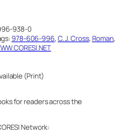
-996-938-0
ags:
978-606-996
, 
C. J. Cross
, 
Roman
, 
WW.CORESI.NET
vailable (Print)
ks for readers across the
 CORESI Network: