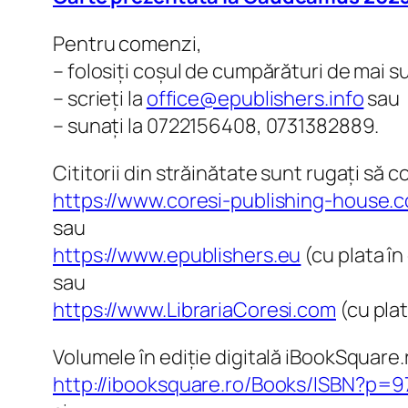
Pentru comenzi,
– folosiți coșul de cumpărături de mai s
– scrieți la
office@epublishers.info
sau
– sunați la 0722156408, 0731382889.
Cititorii din străinătate sunt rugați să
https://www.coresi-publishing-house.
sau
https://www.epublishers.eu
(cu plata în
sau
https://www.LibrariaCoresi.com
(cu plat
Volumele în ediție digitală iBookSquare.r
http://ibooksquare.ro/Books/ISBN?p