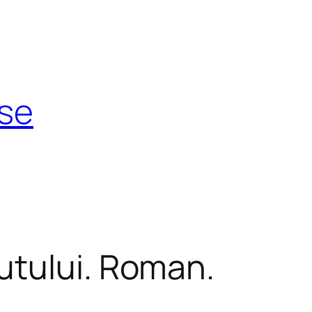
use
t
cutului. Roman.