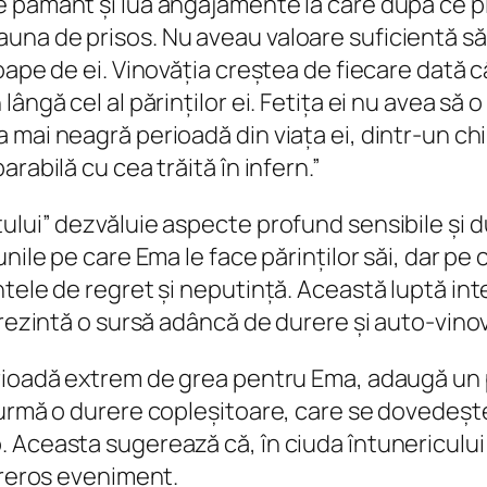
 pământ și lua angajamente la care după ce p
a de prisos. Nu aveau valoare suficientă să de
roape de ei. Vinovăția creștea de fiecare dată
ângă cel al părinților ei. Fetița ei nu avea să o
ai neagră perioadă din viața ei, dintr-⁠un chin
rabilă cu cea trăită în infern.”
ului” dezvăluie aspecte profund sensibile și 
nile pe care Ema le face părinților săi, dar pe
ntele de regret și neputință. Această luptă in
prezintă o sursă adâncă de durere și auto-vinov
erioadă extrem de grea pentru Ema, adaugă un
urmă o durere copleșitoare, care se dovedește 
Aceasta sugerează că, în ciuda întunericului și
ureros eveniment.