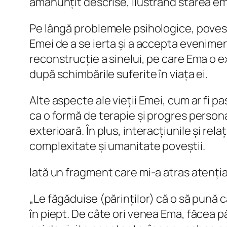
amănunțit descrise, ilustrând starea emo
Pe lângă problemele psihologice, povest
Emei de a se ierta și a accepta evenimen
reconstrucție a sinelui, pe care Ema o
după schimbările suferite în viața ei.
Alte aspecte ale vieții Emei, cum ar fi
ca o formă de terapie și progres person
exterioară. În plus, interacțiunile și re
complexitate și umanitate poveștii.
Iată un fragment care mi-a atras atenția
„Le făgăduise (părinților) că o să pună c
în piept. De câte ori venea Ema, făcea pă