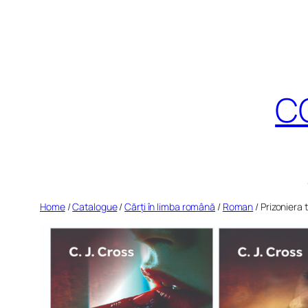
Skip
to
content
CO
Home
/
Catalogue
/
Cărți în limba română
/
Roman
/ Prizoniera 