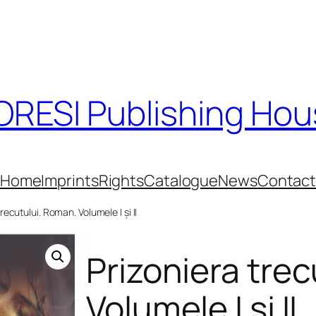
RESI Publishing Ho
Home
Imprints
Rights
Catalogue
News
Contac
trecutului. Roman. Volumele I și II
Prizoniera tre
Volumele I și II