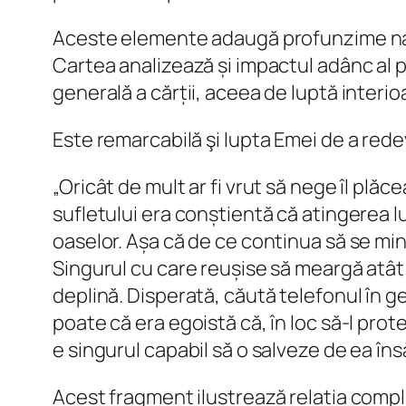
Aceste elemente adaugă profunzime narati
Cartea analizează și impactul adânc al p
generală a cărții, aceea de luptă interio
Este remarcabilă şi lupta Emei de a rede
„Oricât de mult ar fi vrut să nege îl plăce
sufletului era conștientă că atingerea l
oaselor. Așa că de ce continua să se min
Singurul cu care reușise să meargă atât
deplină. Disperată, căută telefonul în g
poate că era egoistă că, în loc să-⁠l prote
e singurul capabil să o salveze de ea însă
Acest fragment ilustrează relația complic