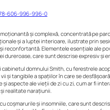
=978-606-996-996-0
emoționantă și complexă, concentrată pe parcur
nale și a luptei interioare, ilustrate prin ses
și reconfortantă. Elementele esențiale ale pov
e ei dureroase, care sunt descrise expresiv și 
 fi cabinetul domnului Smith, cu ferestrele aco
 vii și tangibile a spațiilor în care se desfășo
și aspecte ale vieții de zi cu zi, cum ar fi inte
 realitate narațiunii.
 cu coșmarurile și insomniile, care sunt descri