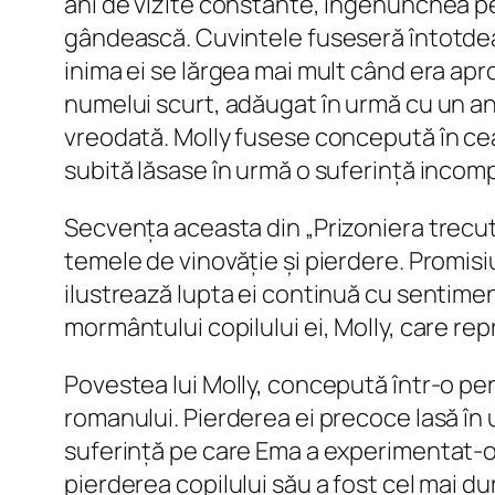
ani de vizite constante, îngenunchea pe
gândească. Cuvintele fuseseră întotdeaun
inima ei se lărgea mai mult când era ap
numelui scurt, adăugat în urmă cu un an l
vreodată. Molly fusese concepută în cea m
subită lăsase în urmă o suferință incompa
Secvența aceasta din „Prizoniera trecut
temele de vinovăție și pierdere. Promisiu
ilustrează lupta ei continuă cu sentime
mormântului copilului ei, Molly, care re
Povestea lui Molly, concepută într-o p
romanului. Pierderea ei precoce lasă în 
suferință pe care Ema a experimentat-o. 
pierderea copilului său a fost cel mai d