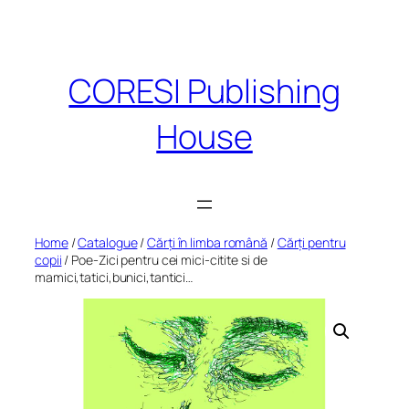
Skip
to
content
CORESI Publishing
House
Home
/
Catalogue
/
Cărți în limba română
/
Cărți pentru
copii
/ Poe-Zici pentru cei mici-citite si de
mamici,tatici,bunici,tantici…