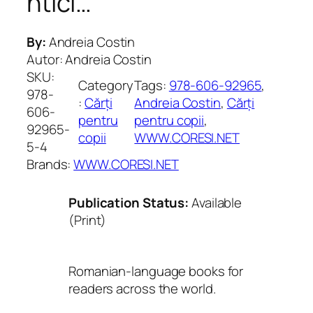
ntici…
By:
Andreia Costin
Autor: Andreia Costin
SKU:
Category
Tags:
978-606-92965
, 
978-
:
Cărți
Andreia Costin
, 
Cărți
606-
pentru
pentru copii
, 
92965-
copii
WWW.CORESI.NET
5-4
Brands:
WWW.CORESI.NET
Publication Status:
Available
(Print)
Romanian-language books for
readers across the world.