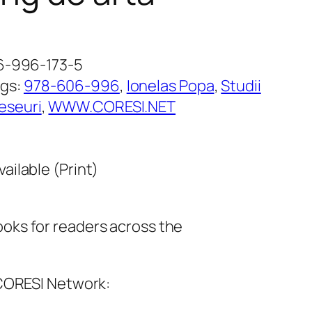
06-996-173-5
ags:
978-606-996
, 
Ionelas Popa
, 
Studii
 eseuri
, 
WWW.CORESI.NET
vailable (Print)
ks for readers across the
 CORESI Network: