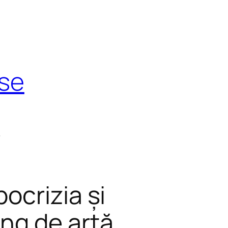
use
t
pocrizia și
ang de artă