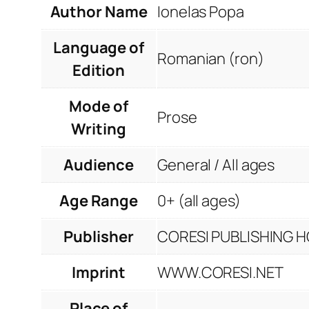
Author Name
Ionelas Popa
Language of
Romanian (ron)
Edition
Mode of
Prose
Writing
Audience
General / All ages
Age Range
0+ (all ages)
Publisher
CORESI PUBLISHING HO
Imprint
WWW.CORESI.NET
Place of