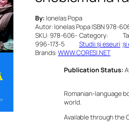
By:
Ionelas Popa
Autor: Ionelas Popa ISBN 978-6
SKU:
978-606-
Category:
T
996-173-5
Studii și eseuri
și
Brands:
WWW.CORESI.NET
Publication Status:
A
Romanian-language boo
world.
Available through the