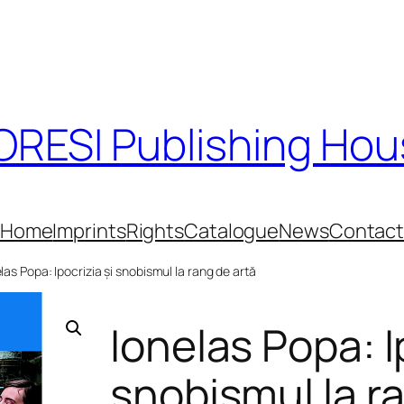
RESI Publishing Ho
Home
Imprints
Rights
Catalogue
News
Contac
las Popa: Ipocrizia și snobismul la rang de artă
Ionelas Popa: I
snobismul la r