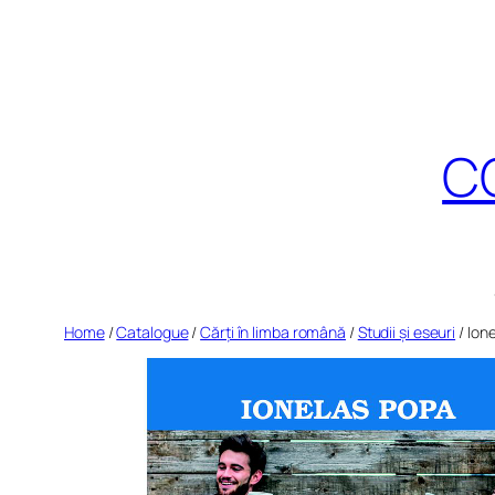
Skip
to
content
CO
Home
/
Catalogue
/
Cărți în limba română
/
Studii și eseuri
/ Ione