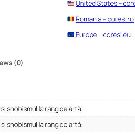
United States – cor
Romania – coresi.ro
Europe – coresi.eu
ews (0)
 și snobismul la rang de artă
 și snobismul la rang de artă