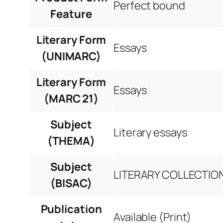
Perfect bound
Feature
Literary Form
Essays
(UNIMARC)
Literary Form
Essays
(MARC 21)
Subject
Literary essays
(THEMA)
Subject
LITERARY COLLECTION
(BISAC)
Publication
Available (Print)