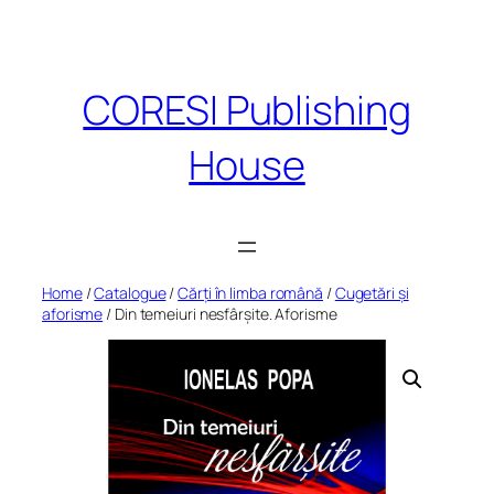
Skip
to
content
CORESI Publishing
House
Home
/
Catalogue
/
Cărți în limba română
/
Cugetări și
aforisme
/ Din temeiuri nesfârșite. Aforisme