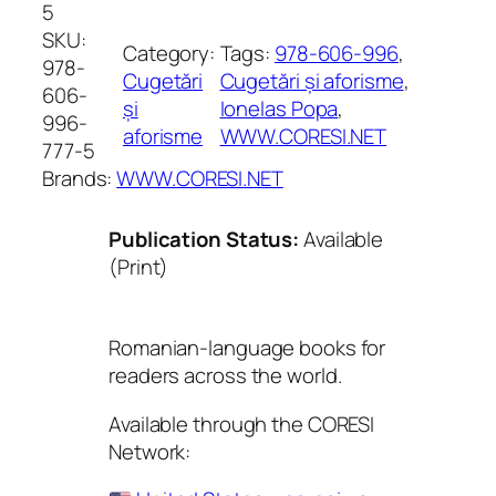
5
SKU:
Category:
Tags:
978-606-996
, 
978-
Cugetări
Cugetări și aforisme
, 
606-
și
Ionelas Popa
, 
996-
aforisme
WWW.CORESI.NET
777-5
Brands:
WWW.CORESI.NET
Publication Status:
Available
(Print)
Romanian-language books for
readers across the world.
Available through the CORESI
Network: