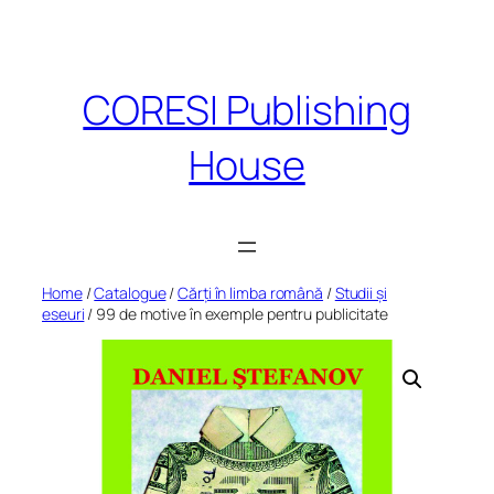
Skip
to
content
CORESI Publishing
House
Home
/
Catalogue
/
Cărți în limba română
/
Studii și
eseuri
/ 99 de motive în exemple pentru publicitate