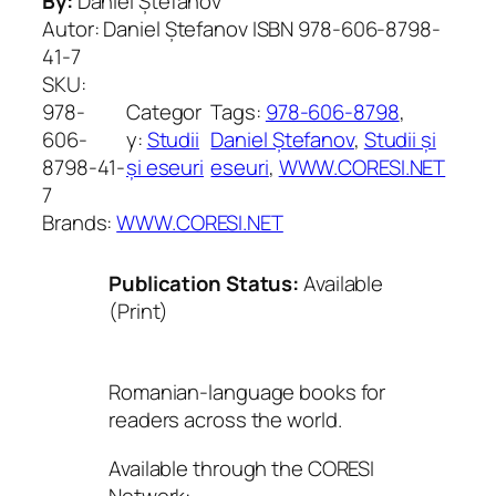
By:
Daniel Ștefanov
Autor: Daniel Ștefanov ISBN 978-606-8798-
41-7
SKU:
978-
Categor
Tags:
978-606-8798
, 
606-
y:
Studii
Daniel Ștefanov
, 
Studii și
8798-41-
și eseuri
eseuri
, 
WWW.CORESI.NET
7
Brands:
WWW.CORESI.NET
Publication Status:
Available
(Print)
Romanian-language books for
readers across the world.
Available through the CORESI
Network: