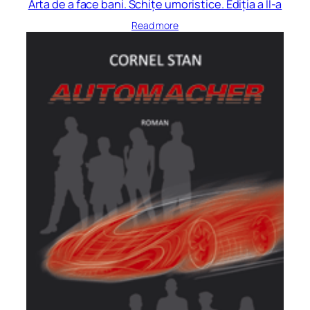
Arta de a face bani. Schițe umoristice. Ediția a II-a
Read more