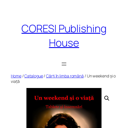
Skip
to
content
CORESI Publishing
House
Home
/
Catalogue
/
Cărți în limba română
/ Un weekend și o
viață