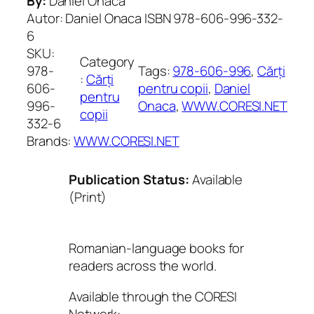
By:
Daniel Onaca
Autor: Daniel Onaca ISBN 978-606-996-332-
6
SKU:
Category
978-
Tags:
978-606-996
, 
Cărți
:
Cărți
606-
pentru copii
, 
Daniel
pentru
996-
Onaca
, 
WWW.CORESI.NET
copii
332-6
Brands:
WWW.CORESI.NET
Publication Status:
Available
(Print)
Romanian-language books for
readers across the world.
Available through the CORESI
Network: