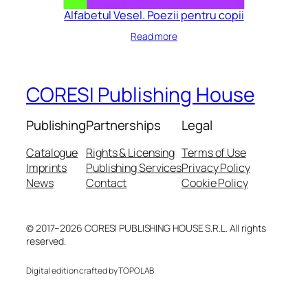
Alfabetul Vesel. Poezii pentru copii
Read more
CORESI Publishing House
Publishing
Partnerships
Legal
Catalogue
Rights & Licensing
Terms of Use
Imprints
Publishing Services
Privacy Policy
News
Contact
Cookie Policy
© 2017–2026 CORESI PUBLISHING HOUSE S.R.L. All rights
reserved.
Digital edition crafted by TOPOLAB