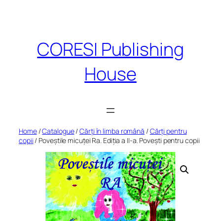
Skip
to
content
CORESI Publishing
House
Home
/
Catalogue
/
Cărți în limba română
/
Cărți pentru
copii
/ Poveștile micuței Ra. Ediția a II-a. Povești pentru copii