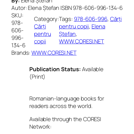
By:
Elena Ștefan
Autor: Elena Ștefan ISBN 978-606-996-134-6
SKU:
Category:
Tags:
978-606-996
, 
Cărți
978-
Cărți
pentru copii
, 
Elena
606-
pentru
Ștefan
, 
996-
copii
WWW.CORESI.NET
134-6
Brands:
WWW.CORESI.NET
Publication Status:
Available
(Print)
Romanian-language books for
readers across the world.
Available through the CORESI
Network: