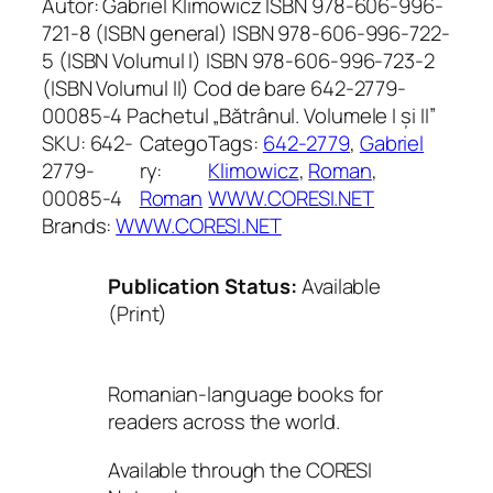
Autor: Gabriel Klimowicz ISBN 978-606-996-
721-8 (ISBN general) ISBN 978-606-996-722-
5 (ISBN Volumul I) ISBN 978-606-996-723-2
(ISBN Volumul II) Cod de bare 642-2779-
00085-4 Pachetul „Bătrânul. Volumele I și II”
SKU:
642-
Catego
Tags:
642-2779
, 
Gabriel
2779-
ry:
Klimowicz
, 
Roman
, 
00085-4
Roman
WWW.CORESI.NET
Brands:
WWW.CORESI.NET
Publication Status:
Available
(Print)
Romanian-language books for
readers across the world.
Available through the CORESI