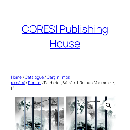
Skip
to
content
CORESI Publishing
House
Home
/
Catalogue
/
Cărți în limba
română
/
Roman
/ Pachetul „Bătrânul. Roman. Volumele I și
II”